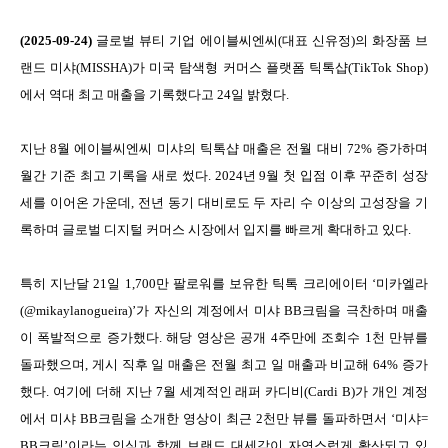
(2025-09-24)
글로벌 뷰티 기업 에이블씨엔씨(대표 신유정)의 화장품 브
랜드 미샤(MISSHA)가 미국 탐색형 커머스 플랫폼 틱톡샵(TikTok Shop)
에서 역대 최고 매출을 기록했다고 24일 밝혔다.
지난 8월 에이블씨엔씨 미샤의 틱톡샵 매출은 전월 대비 72% 증가하며
월간 기준 최고 기록을 새로 썼다. 2024년 9월 첫 입점 이후 꾸준히 성장
세를 이어온 가운데, 전년 동기 대비로도 두 자리 수 이상의 고성장을 기
록하며 글로벌 디지털 커머스 시장에서 입지를 빠르게 확대하고 있다.
특히 지난달 21일 1,700만 팔로워를 보유한 틱톡 크리에이터 ‘미카엘라
(@mikaylanogueira)’가 자신의 계정에서 미샤 BB크림을 극찬하며 매출
이 폭발적으로 증가했다. 해당 영상은 공개 4주만에 조회수 1천 만뷰를
돌파했으며, 게시 직후 일 매출은 전월 최고 일 매출과 비교해 64% 증가
했다. 여기에 더해 지난 7월 세계적인 래퍼 카디비(Cardi B)가 개인 계정
에서 미샤 BB크림을 소개한 영상이 최근 2천만 뷰를 돌파하면서 ‘미샤=
BB크림’이라는 인식과 함께 브랜드 대세감이 자연스럽게 확산되고 있